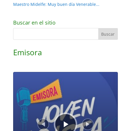
Maestro Midelfe: Muy buen día Venerable...
Buscar en el sitio
Emisora
Reproductor
de
audio