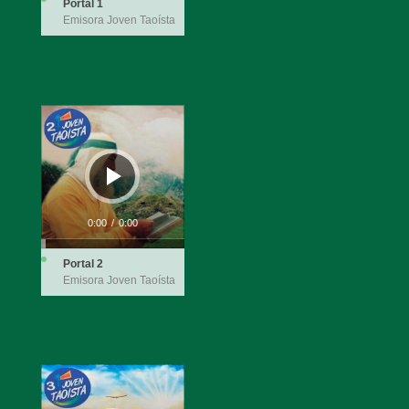
Portal 1
Emisora Joven Taoísta
Reproductor
de
audio
0:00
/
0:00
Portal 2
Emisora Joven Taoísta
Reproductor
de
audio