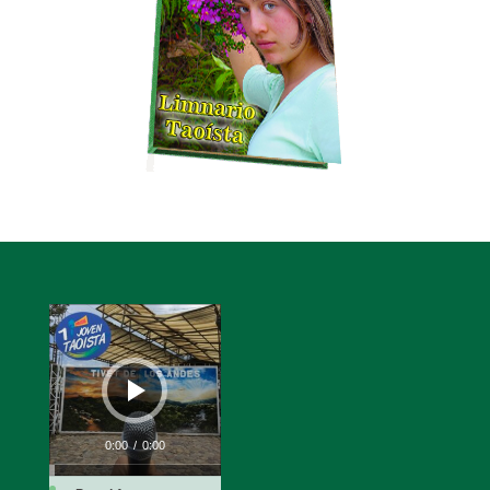
Reproductor
de
audio
0:00
/
0:00