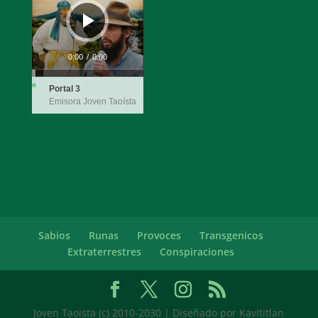
0:00
/
0:00
Portal 3
Emisora Joven Taoísta
Sabios
Runas
Provoces
Transgenicos
Extraterrestres
Conspiraciones
Joven Taoista (c) 2010-2030 | Diseñado por Kavititlan