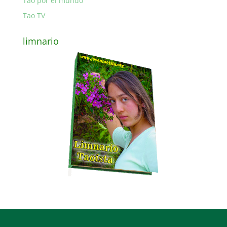
Tao por el mundo
Tao TV
limnario