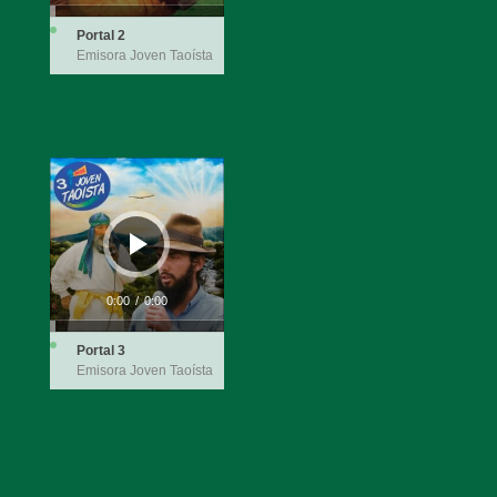
Portal 2
Emisora Joven Taoísta
Reproductor
de
audio
0:00
/
0:00
Portal 3
Emisora Joven Taoísta