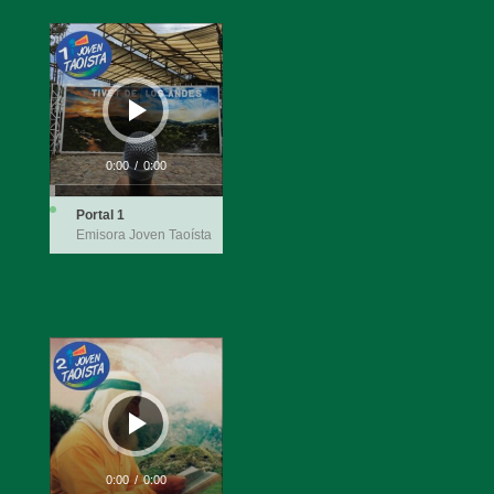
Reproductor
de
audio
0:00
/
0:00
Portal 1
Emisora Joven Taoísta
Reproductor
de
audio
0:00
/
0:00