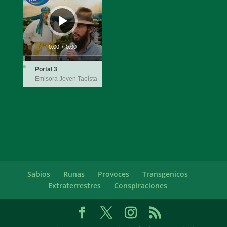
audio
0:00
/
0:00
Portal 3
Emisora Joven Taoísta
Sabios
Runas
Provoces
Transgenicos
Extraterrestres
Conspiraciones