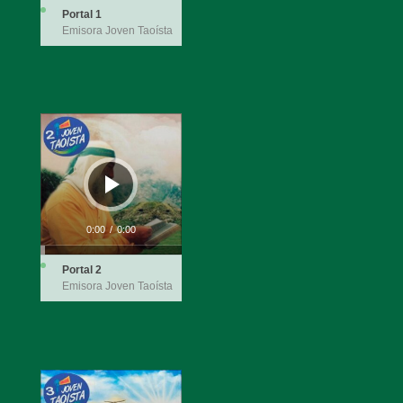
Portal 1
Emisora Joven Taoísta
Reproductor
de
audio
0:00
/
0:00
Portal 2
Emisora Joven Taoísta
Reproductor
de