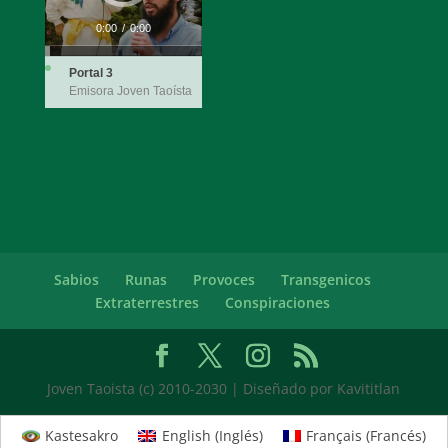
0:00
/
0:00
Portal 3
Emisora Joven Taoísta
Sabios
Runas
Provoces
Transgenicos
Extraterrestres
Conspiraciones
Joven Taoista (c) 2010-2030 | Diseñado por Kavititlan
Kastesakro
English
(
Inglés
)
Français
(
Francés
)