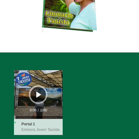
Reproductor
de
audio
0:00
/
0:00
Portal 1
Emisora Joven Taoísta