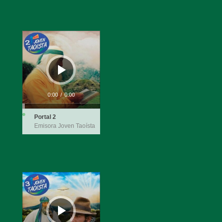
Reproductor
de
audio
0:00
/
0:00
Portal 2
Emisora Joven Taoísta
Reproductor
de
audio