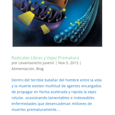
Radicales Libres y Vejez Prematura
por
Levantasierto Juvenil
|
Nov 5, 2013
|
Alimentación
,
Blog
Dentro del terrible batallar del hombre entre la vida
y la muerte existen multitud de agentes encargados
de propagar en forma acelerada y rápida la vejez
celular, ocasionando lamentables e indeseables
enfermedades que desencadenan millones de
muertes prematuramente....