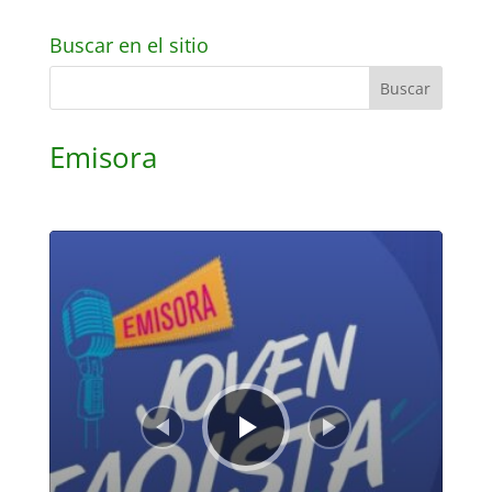
Buscar en el sitio
Emisora
Reproductor
de
audio