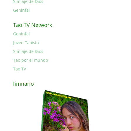
Simiaje de Dios
Genínfal
Tao TV Network
Genínfal
Joven Taoista
Simiaje de Dios
Tao por el mundo
Tao TV
limnario