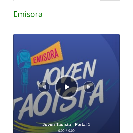
Emisora
Reproductor
de
audio
Joven Taoista - Portal 1
0:00
/
0:00