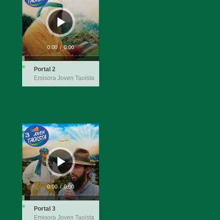
audio
0:00
/
0:00
Portal 2
Emisora Joven Taoísta
Reproductor
de
audio
0:00
/
0:00
Portal 3
Emisora Joven Taoísta