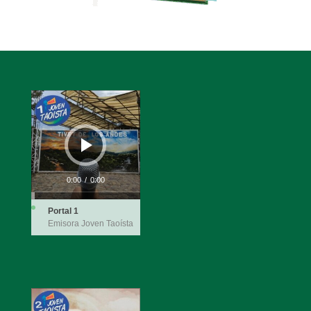
Reproductor
de
audio
0:00
/
0:00
Portal 1
Emisora Joven Taoísta
Reproductor
de