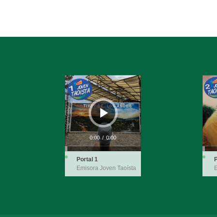
Reproductor
Repro
de
de
audio
audio
0:00
/
0:00
Portal 1
P
Emisora Joven Taoísta
E