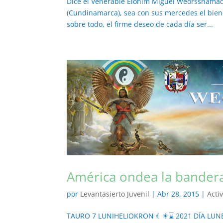
Dice el Venerable Elohim Miguel Weorsshamadd
(Cundinamarca), sea con sus mercedes el bienes
sobre todo, el firme deseo de cada día ser...
América ondea la bandera
por
Levantasierto Juvenil
|
Abr 28, 2015
|
Acti
TAURO 7 LUNIHELIOKRON ☾☀⌛ 2021 DÍA LUNE