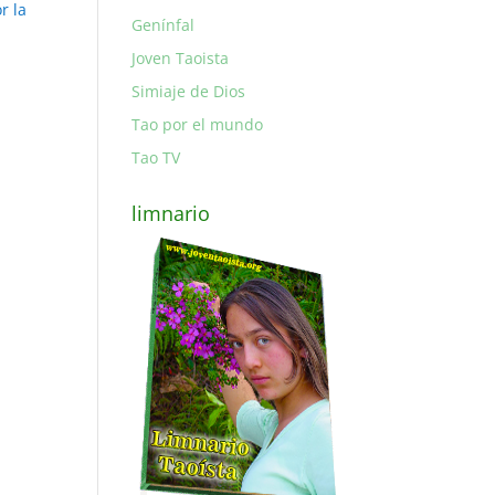
r la
Genínfal
Joven Taoista
Simiaje de Dios
Tao por el mundo
Tao TV
limnario