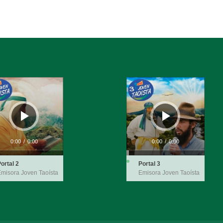
ductor
Reproductor
de
audio
0:00
/
0:00
0:00
/
0:00
ortal 2
Portal 3
misora Joven Taoísta
Emisora Joven Taoísta