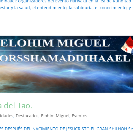
ihaael: organizadores del Evento Harivakti en la Jea de Kunditao
tar y la salud, el entendimiento, la sabiduría, el conocimiento, y
 del Tao.
vidades
,
Destacados
,
Elohim Miguel
,
Eventos
S DESPUÉS DEL NACIMIENTO DE JESUCRISTO EL GRAN SHILHOH S