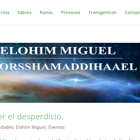
trina
Sabios
Runas
Provoces
Transgenicos
Conspi
r el desperdicio.
vidades
,
Elohim Miguel
,
Eventos