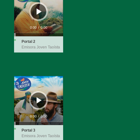
audio
0:00
/
0:00
Portal 2
Emisora Joven Taoísta
Reproductor
de
audio
0:00
/
0:00
Portal 3
Emisora Joven Taoísta