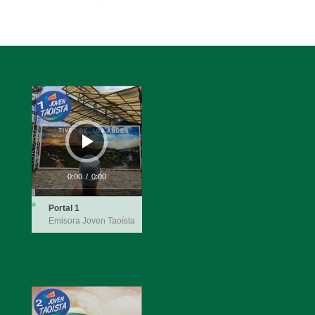
Reproductor
de
audio
0:00
/
0:00
Portal 1
Emisora Joven Taoísta
Reproductor
de