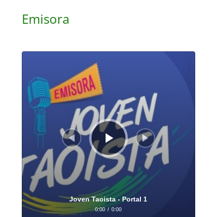
Emisora
Reproductor
de
audio
Joven Taoista - Portal 1
0:00
/
0:00