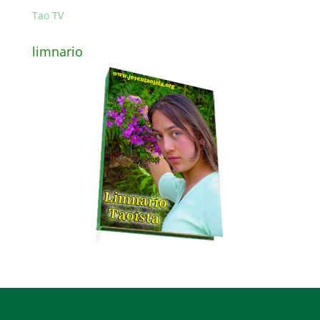
Tao TV
limnario