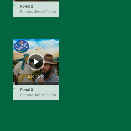
Portal 2
Emisora Joven Taoísta
Reproductor
de
audio
0:00
/
0:00
Portal 3
Emisora Joven Taoísta