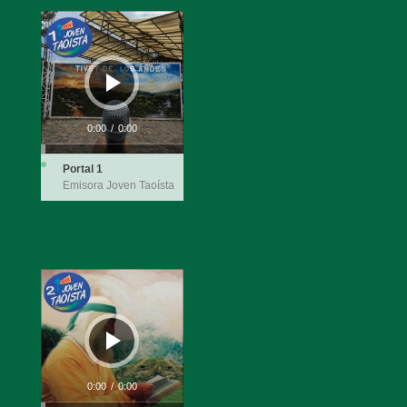
Reproductor
de
audio
0:00
/
0:00
Portal 1
Emisora Joven Taoísta
Reproductor
de
audio
0:00
/
0:00