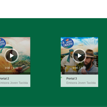
ductor
Reproductor
de
audio
0:00
/
0:00
0:00
/
0:00
ortal 2
Portal 3
misora Joven Taoísta
Emisora Joven Taoísta