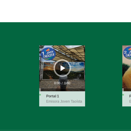
Reproductor
Repro
de
de
audio
audio
0:00
/
0:00
Portal 1
P
Emisora Joven Taoísta
E