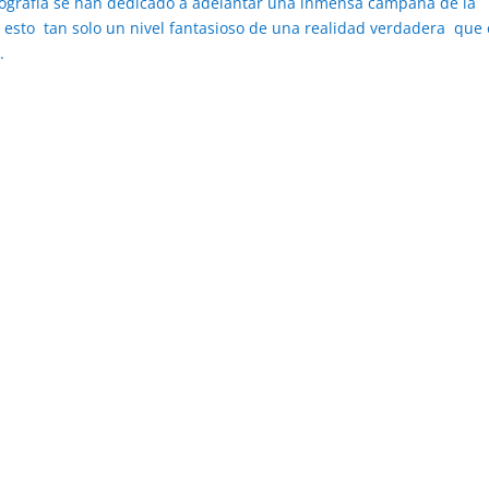
tografía se han dedicado a adelantar una inmensa campaña de la
 esto tan solo un nivel fantasioso de una realidad verdadera que
.