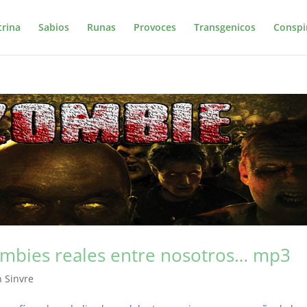
trina
Sabios
Runas
Provoces
Transgenicos
Conspi
ombies reales entre nosotros… mp3
n Sinvre