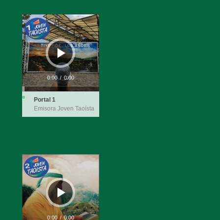
Reproductor
de
audio
0:00
/
0:00
Portal 1
Emisora Joven Taoísta
Reproductor
de
audio
0:00
/
0:00