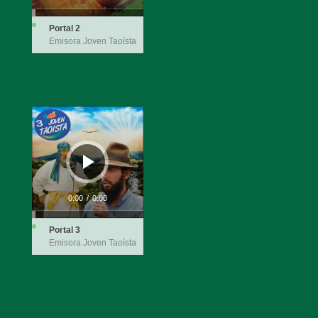
Portal 2
Emisora Joven Taoísta
Reproductor
de
audio
0:00
/
0:00
Portal 3
Emisora Joven Taoísta