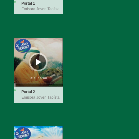
Portal 1
Emisora Joven Taoísta
Reproductor
de
audio
0:00
/
0:00
Portal 2
Emisora Joven Taoísta
Reproductor
de