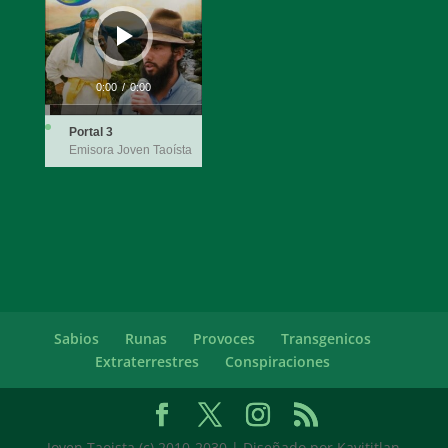
audio
0:00
/
0:00
Portal 3
Emisora Joven Taoísta
Sabios
Runas
Provoces
Transgenicos
Extraterrestres
Conspiraciones
Joven Taoista (c) 2010-2030 | Diseñado por Kavititlan