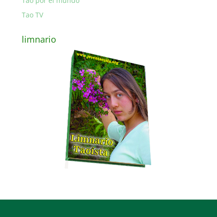
Tao por el mundo
Tao TV
limnario