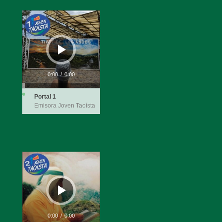
Reproductor
de
audio
0:00
/
0:00
Portal 1
Emisora Joven Taoísta
Reproductor
de
audio
0:00
/
0:00