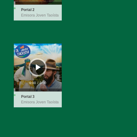
Portal 2
Emisora Joven Taoísta
Reproductor
de
audio
0:00
/
0:00
Portal 3
Emisora Joven Taoísta