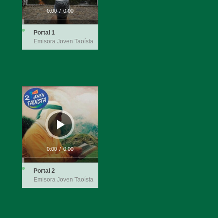
0:00
/
0:00
Portal 1
Emisora Joven Taoísta
Reproductor
de
audio
0:00
/
0:00
Portal 2
Emisora Joven Taoísta