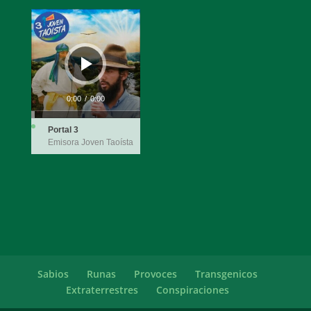
Reproductor
de
audio
0:00
/
0:00
Portal 3
Emisora Joven Taoísta
Sabios
Runas
Provoces
Transgenicos
Extraterrestres
Conspiraciones