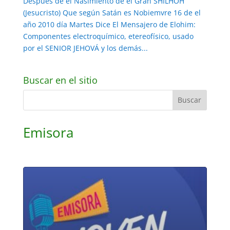
Después de el Nasimiento de el Gran SHILHOH
(Jesucristo) Que según Satán es Nobiemvre 16 de el
año 2010 día Martes Dice El Mensajero de Elohim:
Componentes electroquímico, etereofísico, usado
por el SENIOR JEHOVÁ y los demás...
Buscar en el sitio
Emisora
Reproductor
de
audio