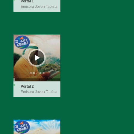
Portal 1
Emisora Joven Taoísta
Reproductor
de
audio
0:00
/
0:00
Portal 2
Emisora Joven Taoísta
Reproductor
de
audio