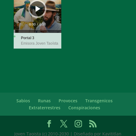
0:00
/
0:00
Portal 3
Emisora Joven Taoísta
Sabios
Runas
Provoces
Transgenicos
Extraterrestres
Conspiraciones
Joven Taoista (c) 2010-2030 | Diseñado por Kavititlan