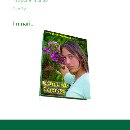
Tao por el mundo
Tao TV
limnario