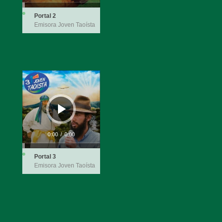
Portal 2
Emisora Joven Taoísta
Reproductor
de
audio
0:00
/
0:00
Portal 3
Emisora Joven Taoísta