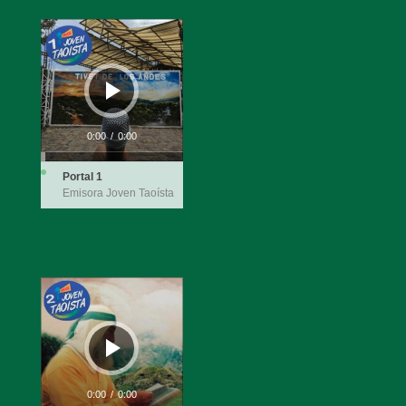
Reproductor
de
audio
0:00
/
0:00
Portal 1
Emisora Joven Taoísta
Reproductor
de
audio
0:00
/
0:00