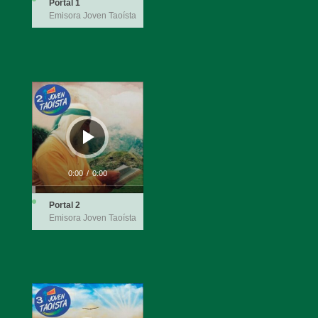
Portal 1
Emisora Joven Taoísta
Reproductor
de
audio
0:00
/
0:00
Portal 2
Emisora Joven Taoísta
Reproductor
de
audio