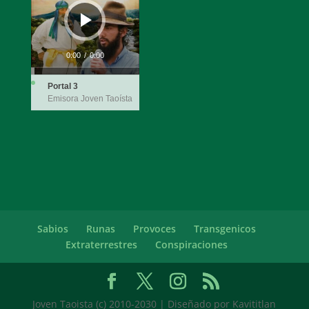
0:00
/
0:00
Portal 3
Emisora Joven Taoísta
Sabios
Runas
Provoces
Transgenicos
Extraterrestres
Conspiraciones
Joven Taoista (c) 2010-2030 | Diseñado por Kavititlan