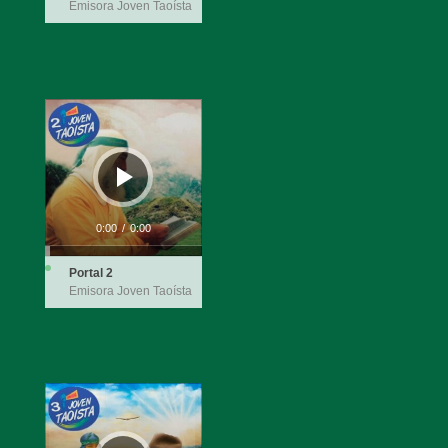
Emisora Joven Taoísta
Reproductor
de
audio
0:00
/
0:00
Portal 2
Emisora Joven Taoísta
Reproductor
de
audio