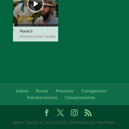
0:00
/
0:00
Portal 3
Emisora Joven Taoísta
Sabios
Runas
Provoces
Transgenicos
Extraterrestres
Conspiraciones
Joven Taoista (c) 2010-2030 | Diseñado por Kavititlan