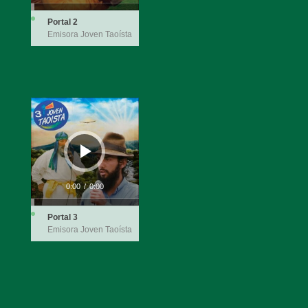
Portal 2
Emisora Joven Taoísta
Reproductor
de
audio
0:00
/
0:00
Portal 3
Emisora Joven Taoísta