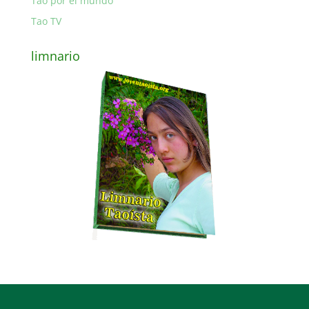
Tao por el mundo
Tao TV
limnario