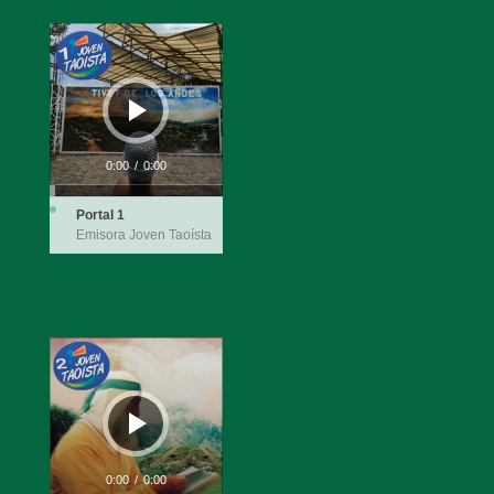
Reproductor
de
audio
0:00
/
0:00
Portal 1
Emisora Joven Taoísta
Reproductor
de
audio
0:00
/
0:00