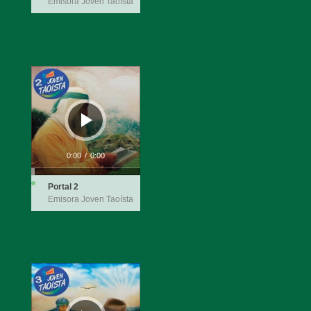
Emisora Joven Taoísta
Reproductor
de
audio
0:00
/
0:00
Portal 2
Emisora Joven Taoísta
Reproductor
de
audio