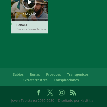
0:00
/
0:00
Portal 3
Emisora Joven Taoísta
Sabios
Runas
Provoces
Transgenicos
Extraterrestres
Conspiraciones
Joven Taoista (c) 2010-2030 | Diseñado por Kavititlan