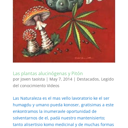
Las plantas alucinógenas y Pitón
por
Joven taoista
|
May 7, 2014
|
Destacados
,
Legido
del conocimiento Videos
Las Naturaleza es el mas vello lavoratorio ke el ser
humagdu y umano pueda konoser, gratisimas a este
enkontramos la inumeravle oportunidad de
solventarnos de el, padá nuestro mantenisierto;
tanto alisertisio komo medicinal y de muchas formas