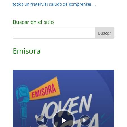
todos un fratervial saludo de komprensel,...
Buscar en el sitio
Emisora
Reproductor
de
audio