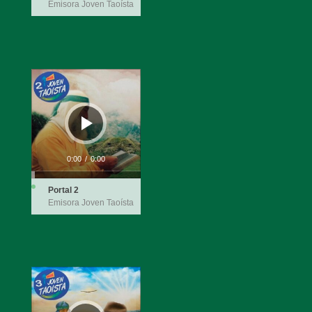
Emisora Joven Taoísta
Reproductor
de
audio
0:00
/
0:00
Portal 2
Emisora Joven Taoísta
Reproductor
de
audio