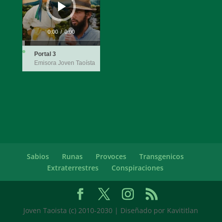
0:00
/
0:00
Portal 3
Emisora Joven Taoísta
Sabios
Runas
Provoces
Transgenicos
Extraterrestres
Conspiraciones
Joven Taoista (c) 2010-2030 | Diseñado por Kavititlan