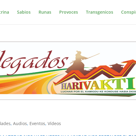
trina
Sabios
Runas
Provoces
Transgenicos
Conspi
idades
,
Audios
,
Eventos
,
Vídeos