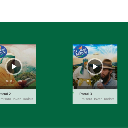
ductor
Reproductor
de
audio
0:00
/
0:00
0:00
/
0:00
ortal 2
Portal 3
misora Joven Taoísta
Emisora Joven Taoísta