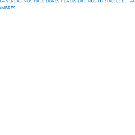
S. LA VERDAD NOS HACE LIBRES Y LA UNIDAD NOS FORTALECE EL TA
OMBRES.