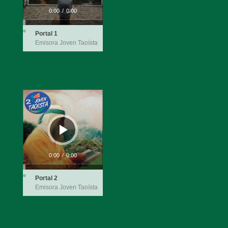
0:00
/
0:00
Portal 1
Emisora Joven Taoísta
Reproductor
de
audio
0:00
/
0:00
Portal 2
Emisora Joven Taoísta