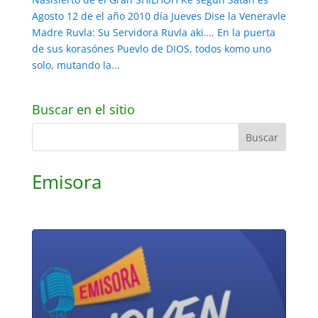
Agosto 12 de el año 2010 día Jueves Dise la Veneravle
Madre Ruvla: Su Servidora Ruvla aki…. En la puerta
de sus korasónes Puevlo de DIOS, todos komo uno
solo, mutando la...
Buscar en el sitio
Emisora
Reproductor
de
audio