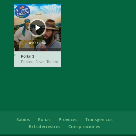
Reproductor
de
audio
0:00
/
0:00
Portal 3
Emisora Joven Taoísta
Sabios
Runas
Provoces
Transgenicos
Extraterrestres
Conspiraciones