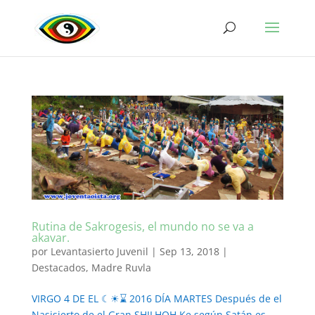
Rutina de Sakrogesis, el mundo no se va a
akavar.
por
Levantasierto Juvenil
|
Sep 13, 2018
|
Destacados
,
Madre Ruvla
VIRGO 4 DE EL ☾☀⌛ 2016 DÍA MARTES Después de el
Nasisierto de el Gran SHILHOH Ke según Satán es