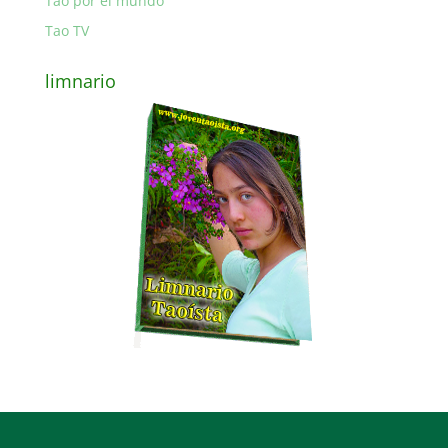
Tao por el mundo
Tao TV
limnario