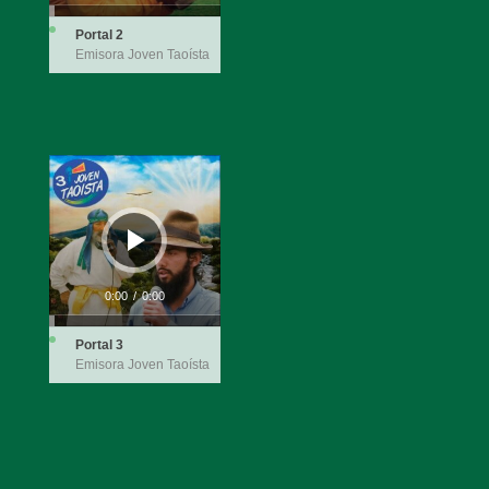
Portal 2
Emisora Joven Taoísta
Reproductor
de
audio
0:00
/
0:00
Portal 3
Emisora Joven Taoísta