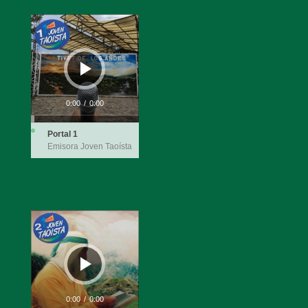
Reproductor
de
audio
0:00
/
0:00
Portal 1
Emisora Joven Taoísta
Reproductor
de
audio
0:00
/
0:00