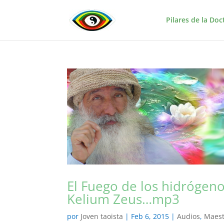
Pilares de la Doc
El Fuego de los hidrógeno
Kelium Zeus…mp3
por
Joven taoista
|
Feb 6, 2015
|
Audios
,
Maest