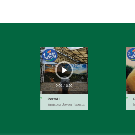
Reproductor
Repro
de
de
audio
audio
0:00
/
0:00
Portal 1
P
Emisora Joven Taoísta
E