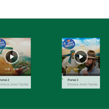
ductor
Reproductor
de
audio
0:00
/
0:00
0:00
/
0:00
ortal 2
Portal 3
misora Joven Taoísta
Emisora Joven Taoísta