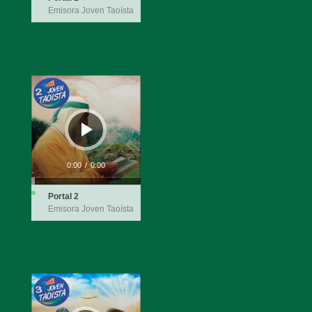
Emisora Joven Taoísta
Reproductor
de
audio
0:00
/
0:00
Portal 2
Emisora Joven Taoísta
Reproductor
de
audio