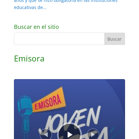
años y que se hizo obligatoria en las instituciones
educativas de...
Buscar en el sitio
Emisora
Reproductor
de
audio