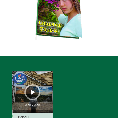
Reproductor
de
audio
0:00
/
0:00
Portal 1