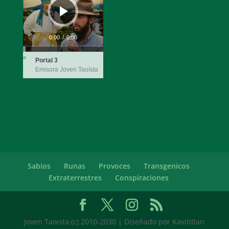
0:00
/
0:00
Portal 3
Emisora Joven Taoísta
Sabios
Runas
Provoces
Transgenicos
Extraterrestres
Conspiraciones
Joven Taoista (c) 2010-2030 | Diseñado por Kavititlan