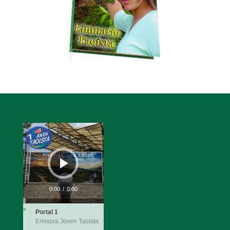
Reproductor
de
audio
0:00
/
0:00
Portal 1
Emisora Joven Taoísta