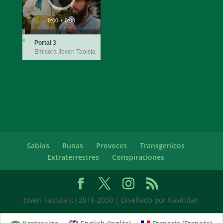
0:00
/
0:00
Portal 3
Emisora Joven Taoísta
Sabios
Runas
Provoces
Transgenicos
Extraterrestres
Conspiraciones
Joven Taoista (c) 2010-2030 | Diseñado por Kavititlan