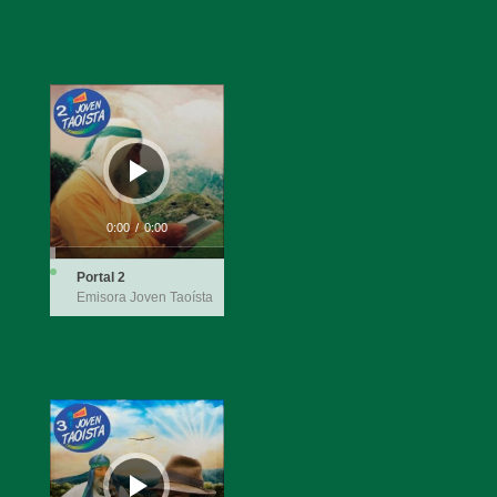
Reproductor
de
audio
0:00
/
0:00
Portal 2
Emisora Joven Taoísta
Reproductor
de
audio