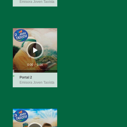
Emisora Joven Taoísta
Reproductor
de
audio
0:00
/
0:00
Portal 2
Emisora Joven Taoísta
Reproductor
de
audio