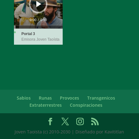
0:00
/
0:00
Portal 3
Emisora Joven Taoísta
Sabios
Runas
Provoces
Transgenicos
Extraterrestres
Conspiraciones
Joven Taoista (c) 2010-2030 | Diseñado por Kavititlan