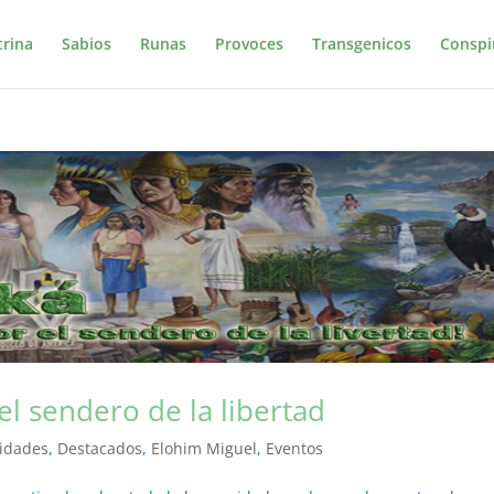
trina
Sabios
Runas
Provoces
Transgenicos
Conspi
l sendero de la libertad
vidades
,
Destacados
,
Elohim Miguel
,
Eventos