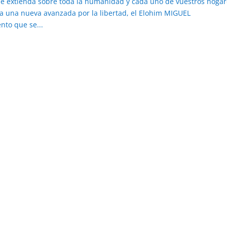
 extienda sobre toda la humanidad y cada uno de vuestros hogar
ra una nueva avanzada por la libertad, el Elohim MIGUEL
to que se...