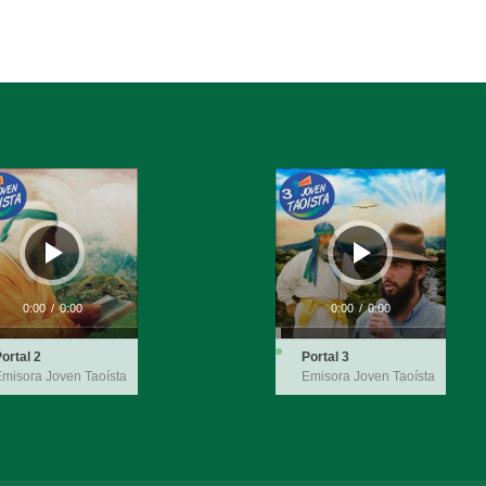
ductor
Reproductor
de
audio
0:00
/
0:00
0:00
/
0:00
ortal 2
Portal 3
misora Joven Taoísta
Emisora Joven Taoísta