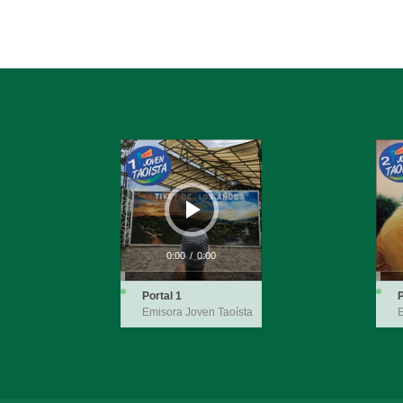
Reproductor
Repro
de
de
audio
audio
0:00
/
0:00
Portal 1
P
Emisora Joven Taoísta
E