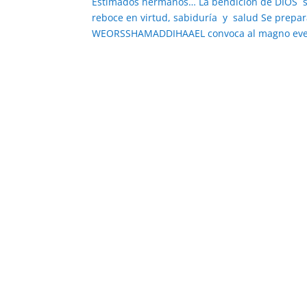
Estimados hermanos… La bendición de DIOS se
reboce en virtud, sabiduría y salud Se prepa
WEORSSHAMADDIHAAEL convoca al magno even