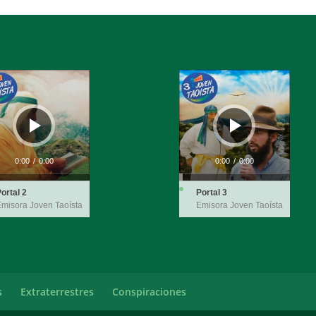
ductor
Reproductor
de
audio
0:00
/
0:00
0:00
/
0:00
ortal 2
Portal 3
misora Joven Taoísta
Emisora Joven Taoísta
s
Extraterrestres
Conspiraciones