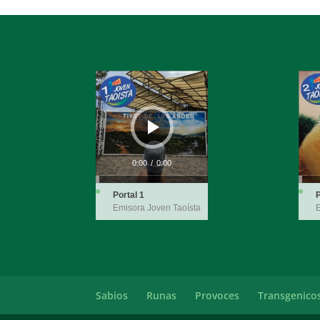
Reproductor
Repro
de
de
audio
audio
0:00
/
0:00
Portal 1
P
Emisora Joven Taoísta
E
Sabios
Runas
Provoces
Transgenico