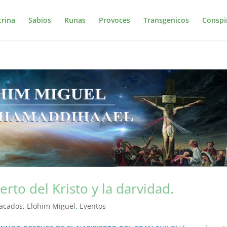
trina
Sabios
Runas
Provoces
Transgenicos
Conspi
rto del Kristo y la darvidad.
acados
,
Elohim Miguel
,
Eventos