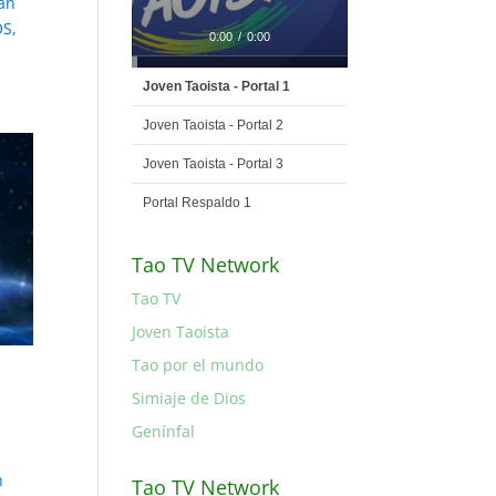
án
OS,
0:00
/
0:00
Joven Taoista - Portal 1
Joven Taoista - Portal 2
Joven Taoista - Portal 3
Portal Respaldo 1
Tao TV Network
Tao TV
Joven Taoista
Tao por el mundo
Simiaje de Dios
Genínfal
n
Tao TV Network