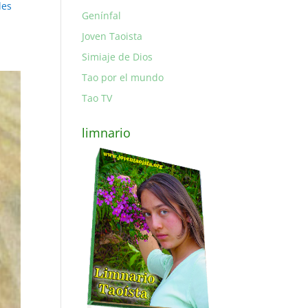
les
Genínfal
Joven Taoista
Simiaje de Dios
Tao por el mundo
Tao TV
limnario