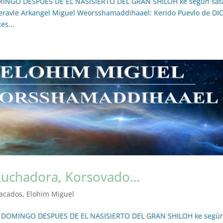
MINGO DESPUES DE EL NASISIERTO DEL GRAN SHILOH ke según sat
eneravle Arkangel Miguel Weorsshamaddihaael: Kerido Puevlo de DI
es...
 Luchadora, Korsovado…
acados
,
Elohim Miguel
 DOMINGO DESPUES DE EL NASISIERTO DEL GRAN SHILOH ke segú