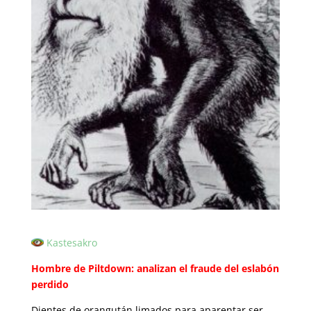
Kastesakro
Hombre de Piltdown: analizan el fraude del eslabón
perdido
Dientes de orangután limados para aparentar ser