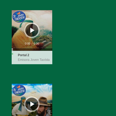
Reproductor
de
audio
0:00
/
0:00
Portal 2
Emisora Joven Taoísta
Reproductor
de
audio