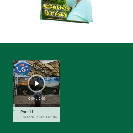
Reproductor
de
audio
0:00
/
0:00
Portal 1
Emisora Joven Taoísta