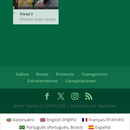
0:00
/
0:00
Portal 3
Emisora Joven Taoísta
Sabios
Runas
Provoces
Transgenicos
Extraterrestres
Conspiraciones
Joven Taoista (c) 2010-2030 | Diseñado por Kavititlan
Kastesakro
English
(
Inglés
)
Français
(
Francés
)
Português
(
Portugués, Brasil
)
Español