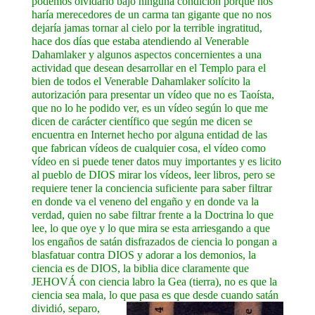
podemos olvidarlo bajo ninguna condición porque nos
haría merecedores de un carma tan gigante que no nos
dejaría jamas tornar al cielo por la terrible ingratitud,
hace dos días que estaba atendiendo al Venerable
Dahamlaker y algunos aspectos concernientes a una
actividad que desean desarrollar en el Templo para el
bien de todos el Venerable Dahamlaker solícito la
autorización para presentar un vídeo que no es Taoísta,
que no lo he podido ver, es un vídeo según lo que me
dicen de carácter científico que según me dicen se
encuentra en Internet hecho por alguna entidad de las
que fabrican vídeos de cualquier cosa, el vídeo como
vídeo en si puede tener datos muy importantes y es licito
al pueblo de DIOS mirar los vídeos, leer libros, pero se
requiere tener la conciencia suficiente para saber filtrar
en donde va el veneno del engaño y en donde va la
verdad, quien no sabe filtrar frente a la Doctrina lo que
lee, lo que oye y lo que mira se esta arriesgando a que
los engaños de satán disfrazados de ciencia lo pongan a
blasfatuar contra DIOS y adorar a los demonios, la
ciencia es de DIOS, la biblia dice claramente que
JEHOVÁ con ciencia labro la Gea (tierra), no es que la
ciencia sea mala, lo que pasa es que
desde cuando satán
dividió, separo,