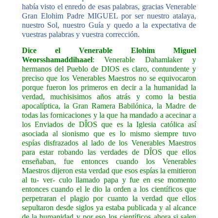
había visto el enredo de esas palabras, gracias Venerable
Gran Elohim Padre MIGUEL por ser nuestro atalaya,
nuestro Sol, nuestro Guía y quedo a la expectativa de
vuestras palabras y vuestra corrección.
Dice el Venerable Elohim Miguel
Weorsshamaddihaael
: Venerable Dahamlaker y
hermanos del Pueblo de DIOS es claro, contundente y
preciso que los Venerables Maestros no se equivocaron
porque fueron los primeros en decir a la humanidad la
verdad, muchisisimos años atrás y como la bestia
apocalíptica, la Gran Ramera Babilónica, la Madre de
todas las fornicaciones y la que ha mandado a acecinar a
los Enviados de DÎOS que es la Iglesia católica así
asociada al sionismo que es lo mismo siempre tuvo
espías disfrazados al lado de los Venerables Maestros
para estar robando las verdades de DÎOS que ellos
enseñaban, fue entonces cuando los Venerables
Maestros dijeron esta verdad que esos espías la emitieron
al tu- ver- culo llamado papa y fue en ese momento
entonces cuando el le dio la orden a los científicos que
perpetraran el plagio por cuanto la verdad que ellos
sepultaron desde siglos ya estaba publicada y al alcance
de la humanidad y por eso los científicos ahora si salen