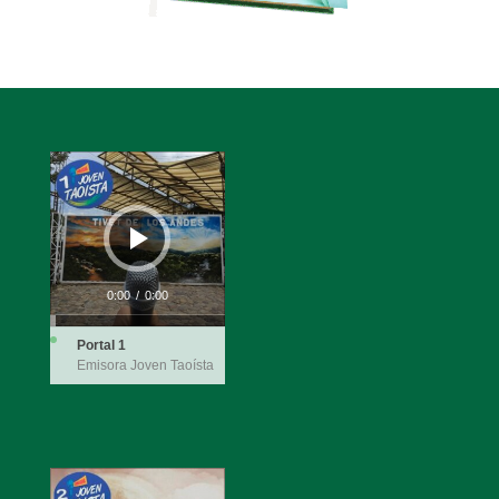
Reproductor
de
audio
0:00
/
0:00
Portal 1
Emisora Joven Taoísta
Reproductor