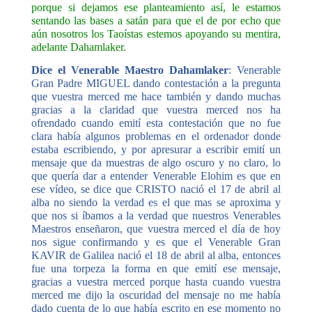
porque si dejamos ese planteamiento así, le estamos
sentando las bases a satán para que el de por echo que
aún nosotros los Taoístas estemos apoyando su mentira,
adelante Dahamlaker.
Dice el Venerable Maestro Dahamlaker
: Venerable
Gran Padre MIGUEL dando contestación a la pregunta
que vuestra merced me hace también y dando muchas
gracias a la claridad que vuestra merced nos ha
ofrendado cuando emití esta contestación que no fue
clara había algunos problemas en el ordenador donde
estaba escribiendo, y por apresurar a escribir emití un
mensaje que da muestras de algo oscuro y no claro, lo
que quería dar a entender Venerable Elohim es que en
ese vídeo, se dice que CRISTO nació el 17 de abril al
alba no siendo la verdad es el que mas se aproxima y
que nos si íbamos a la verdad que nuestros Venerables
Maestros enseñaron, que vuestra merced el día de hoy
nos sigue confirmando y es que el Venerable Gran
KAVIR de Galilea nació el 18 de abril al alba, entonces
fue una torpeza la forma en que emití ese mensaje,
gracias a vuestra merced porque hasta cuando vuestra
merced me dijo la oscuridad del mensaje no me había
dado cuenta de lo que había escrito en ese momento no