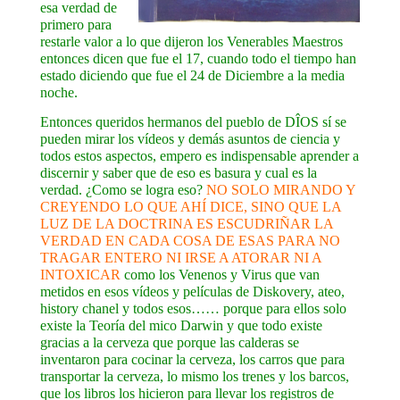
esa verdad de
primero para
restarle valor a lo que dijeron los Venerables Maestros
entonces dicen que fue el 17, cuando todo el tiempo han
estado diciendo que fue el 24 de Diciembre a la media
noche.
Entonces queridos hermanos del pueblo de DÎOS sí se
pueden mirar los vídeos y demás asuntos de ciencia y
todos estos aspectos, empero es indispensable aprender a
discernir y saber que de eso es basura y cual es la
verdad. ¿Como se logra eso?
NO SOLO MIRANDO Y
CREYENDO LO QUE AHÍ DICE, SINO QUE LA
LUZ DE LA DOCTRINA ES ESCUDRIÑAR LA
VERDAD EN CADA COSA DE ESAS PARA NO
TRAGAR ENTERO NI IRSE A ATORAR NI A
INTOXICAR
como los Venenos y Virus que van
metidos en esos vídeos y películas de Diskovery, ateo,
history chanel y todos esos…… porque para ellos solo
existe la Teoría del mico Darwin y que todo existe
gracias a la cerveza que porque las calderas se
inventaron para cocinar la cerveza, los carros que para
transportar la cerveza, lo mismo los trenes y los barcos,
que los libros los hicieron para llevar los registros de