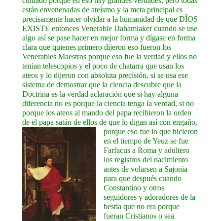
cuidado porque en eso hay grandes verdades, pero todas
están envenenadas de ateísmo y la meta principal es
precisamente hacer olvidar a la humanidad de que DÎOS
EXISTE entonces Venerable Dahamlaker cuando se use
algo así se pase hacer en mejor forma y dígase en forma
clara que quienes primero dijeron eso fueron los
Venerables Maestros porque eso fue la verdad y ellos no
tenían telescopios y el poco de chatarra que usan los
ateos y lo dijeron con absoluta precisión, si se usa ese
sistema de demostrar que la ciencia descubre que la
Doctrina es la verdad aclaración que si hay alguna
diferencia no es porque la ciencia tenga la verdad, si no
porque los ateos al mando del papa recibieron la orden
de el papa satán de ellos de que lo digan así con engaño,
porque
eso fue lo que hicieron
en el tiempo de Yeuz se fue
Farfacus a Roma y adultero
los registros del nacimiento
antes de volarsen a Sajonia
para que después cuando
Constantino y otros
seguidores y adoradores de la
bestia que no era porque
fueran Cristianos o sea