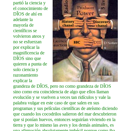
partió la ciencia y
el conocimiento de
DÎOS de ahí en
adelante la
mayoría de
científicos se
volvieron ateos y
no se esfuerzan
por explicar la
magnificencia de
DÎOS sino que
quieren a punta de
solo ciencia y
razonamiento
explicar la
grandeza de DÎOS, pero no como grandeza de DÎOS
sino como era coincidencia de algo que ellos llaman
evolución y se vuelven a veces tan ridículos y vale la
palabra vulgar en este caso de que salen en sus
programas y sus películas científicas de ateísmo diciendo
que cuando los cocodrilos salieron del mar descubrieron
que si ponían huevos, entonces seguirían viviendo en la
tierra y que lo mismo las aves y los demás animales, es
una afirmación absolutamente imbécil porque como iba