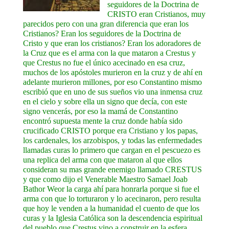
seguidores de la Doctrina de
CRISTO eran Cristianos, muy
parecidos pero con una gran diferencia que eran los
Cristianos? Eran los seguidores de la Doctrina de
Cristo y que eran los cristianos? Eran los adoradores de
la Cruz que es el arma con la que mataron a Crestus y
que Crestus no fue el único acecinado en esa cruz,
muchos de los apóstoles murieron en la cruz y de ahí en
adelante murieron millones, por eso Constantino mismo
escribió que en uno de sus sueños vio una inmensa cruz
en el cielo y sobre ella un signo que decía, con este
signo vencerás, por eso la mamá de Constantino
encontró supuesta mente la cruz donde había sido
crucificado CRISTO porque era Cristiano y los papas,
los cardenales, los arzobispos, y todas las enfermedades
llamadas curas lo primero que cargan en el pescuezo es
una replica del arma con que mataron al que ellos
consideran su mas grande enemigo llamado CRESTUS
y que como dijo el Venerable Maestro Samael Joab
Bathor Weor la carga ahí para honrarla porque si fue el
arma con que lo torturaron y lo acecinaron, pero resulta
que hoy le venden a la humanidad el cuento de que los
curas y la Iglesia Católica son la descendencia espiritual
del pueblo que Crestus vino a construir en la esfera,