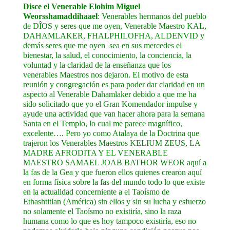
Disce el Venerable Elohim Miguel
Weorsshamaddihaael
: Venerables hermanos del pueblo
de DÎOS y seres que me oyen, Venerable Maestro KAL,
DAHAMLAKER, FHALPHILOFHA, ALDENVID y
demás seres que me oyen sea en sus mercedes el
bienestar, la salud, el conocimiento, la conciencia, la
voluntad y la claridad de la enseñanza que los
venerables Maestros nos dejaron. El motivo de esta
reunión y congregación es para poder dar claridad en un
aspecto al Venerable Dahamlaker debido a que me ha
sido solicitado que yo el Gran Komendador impulse y
ayude una actividad que van hacer ahora para la semana
Santa en el Templo, lo cual me parece magnífico,
excelente…. Pero yo como Atalaya de la Doctrina que
trajeron los Venerables Maestros KELIUM ZEUS, LA
MADRE AFRODITA Y EL VENERABLE
MAESTRO SAMAEL JOAB BATHOR WEOR aquí a
la fas de la Gea y que fueron ellos quienes crearon aquí
en forma física sobre la fas del mundo todo lo que existe
en la actualidad concerniente a el Taoísmo de
Ethashtitlan (América) sin ellos y sin su lucha y esfuerzo
no solamente el Taoísmo no existiría, sino la raza
humana como lo que es hoy tampoco existiría, eso no