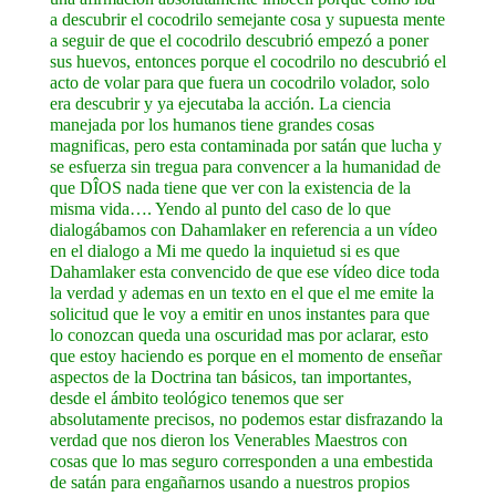
a descubrir el cocodrilo semejante cosa y supuesta mente
a seguir de que el cocodrilo descubrió empezó a poner
sus huevos, entonces porque el cocodrilo no descubrió el
acto de volar para que fuera un cocodrilo volador, solo
era descubrir y ya ejecutaba la acción. La ciencia
manejada por los humanos tiene grandes cosas
magnificas, pero esta contaminada por satán que lucha y
se esfuerza sin tregua para convencer a la humanidad de
que DÎOS nada tiene que ver con la existencia de la
misma vida…. Yendo al punto del caso de lo que
dialogábamos con Dahamlaker en referencia a un vídeo
en el dialogo a Mi me quedo la inquietud si es que
Dahamlaker esta convencido de que ese vídeo dice toda
la verdad y ademas en un texto en el que el me emite la
solicitud que le voy a emitir en unos instantes para que
lo conozcan queda una oscuridad mas por aclarar, esto
que estoy haciendo es porque en el momento de enseñar
aspectos de la Doctrina tan básicos, tan importantes,
desde el ámbito teológico tenemos que ser
absolutamente precisos, no podemos estar disfrazando la
verdad que nos dieron los Venerables Maestros con
cosas que lo mas seguro corresponden a una embestida
de satán para engañarnos usando a nuestros propios