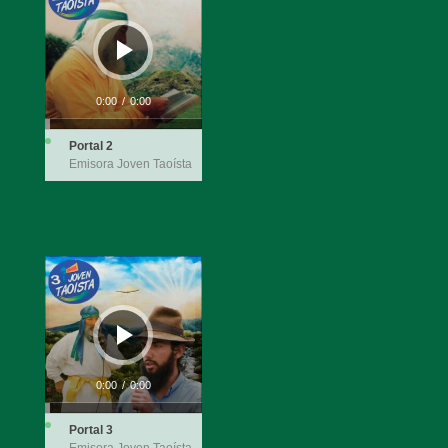
de
audio
0:00
/
0:00
Portal 2
Emisora Joven Taoísta
Reproductor
de
audio
0:00
/
0:00
Portal 3