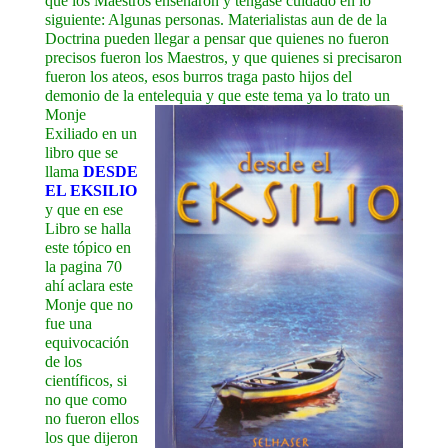
que los Maestros enseñaron y téngase cuidado en lo
siguiente: Algunas personas. Materialistas aun de de la
Doctrina pueden llegar a pensar que quienes no fueron
precisos fueron los Maestros, y que quienes si precisaron
fueron los ateos, esos burros traga pasto hijos del
demonio de la entelequia y que
este tema ya lo trato un
Monje
Exiliado en un
libro que se
llama
DESDE
EL EKSILIO
y que en ese
Libro se halla
este tópico en
la pagina 70
ahí aclara este
Monje que no
fue una
equivocación
de los
científicos, si
no que como
no fueron ellos
los que dijeron