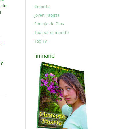
ando
Genínfal
l
Joven Taoista
Simiaje de Dios
Tao por el mundo
e
Tao TV
s
limnario
 y