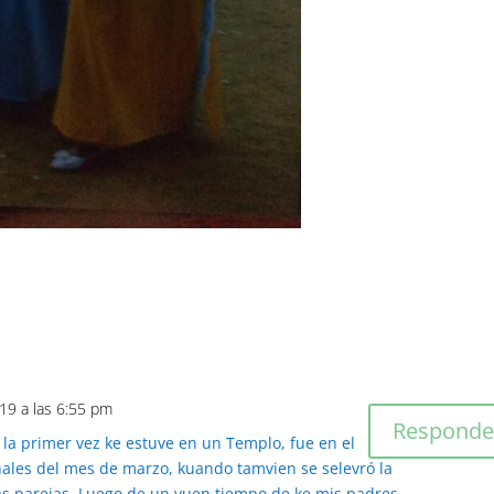
019 a las 6:55 pm
Responde
e la primer vez ke estuve en un Templo, fue en el
nales del mes de marzo, kuando tamvien se selevró la
as parejas. Luego de un vuen tiempo de ke mis padres