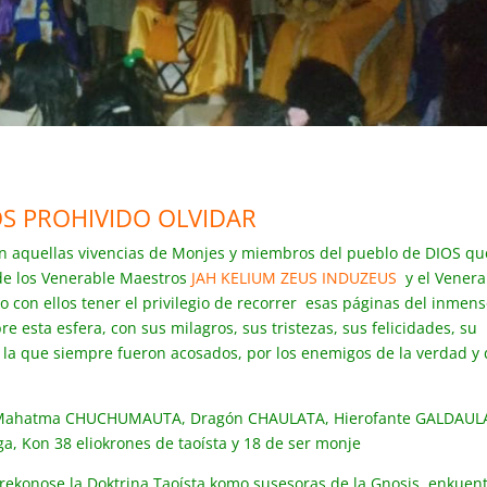
S PROHIVIDO OLVIDAR
n aquellas vivencias de Monjes y miembros del pueblo de DIOS qu
a de los Venerable Maestros
JAH KELIUM ZEUS INDUZEUS
y el Venera
nto con ellos tener el privilegio de recorrer esas páginas del inmen
re esta esfera, con sus milagros, sus tristezas, sus felicidades, su
n la que siempre fueron acosados, por los enemigos de la verdad y
Mahatma CHUCHUMAUTA, Dragón CHAULATA, Hierofante GALDAUL
a, Kon 38 eliokrones de taoísta y 18 de ser monje
 rekonose la Doktrina Taoísta komo susesoras de la Gnosis, enkuen