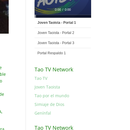
0:00
/
0:00
Joven Taoista - Portal 1
Joven Taoista - Portal 2
Joven Taoista - Portal 3
Portal Respaldo 1
e
Tao TV Network
ble
Tao TV
so
Joven Taoista
 de
Tao por el mundo
Simiaje de Dios
A,
Genínfal
Tao TV Network
tra