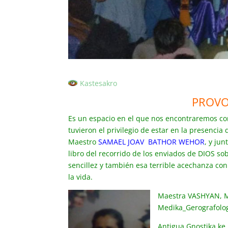
Kastesakro
PROVO
Es un espacio en el que nos encontraremos co
tuvieron el privilegio de estar en la presenci
Maestro
SAMAEL JOAV BATHOR WEHOR
, y ju
libro del recorrido de los enviados de DIOS sob
sencillez y también esa terrible acechanza co
la vida.
Maestra VASHYAN, 
Medika_Gerografolog
Antigua Gnostika ke