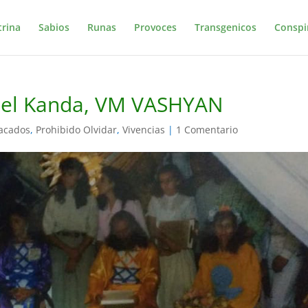
trina
Sabios
Runas
Provoces
Transgenicos
Conspi
y el Kanda, VM VASHYAN
acados
,
Prohibido Olvidar
,
Vivencias
|
1 Comentario