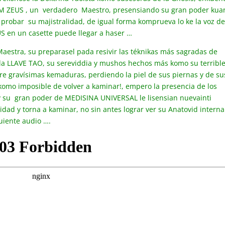
UM ZEUS , un verdadero Maestro, presensiando su gran poder ku
 probar su majistralidad, de igual forma komprueva lo ke la voz de
 en un casette puede llegar a haser …
aestra, su preparasel pada resivir las téknikas más sagradas de
 la LLAVE TAO, su sereviddia y mushos hechos más komo su terribl
re gravísimas kemaduras, perdiendo la piel de sus piernas y de su
komo imposible de volver a kaminar!, empero la presencia de los
 su gran poder de MEDISINA UNIVERSAL le lisensian nuevainti
idad y torna a kaminar, no sin antes lograr ver su Anatovid interna
uiente audio ….