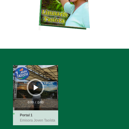
Reproductor
de
audio
0:00
/
0:00
Portal 1
Emisora Joven Taoísta