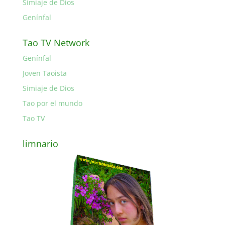
Simiaje de Dios
Genínfal
Tao TV Network
Genínfal
Joven Taoista
Simiaje de Dios
Tao por el mundo
Tao TV
limnario