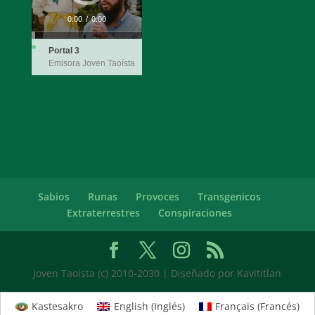
0:00
/
0:00
Portal 3
Emisora Joven Taoísta
Sabios
Runas
Provoces
Transgenicos
Extraterrestres
Conspiraciones
Joven Taoista (c) 2010-2030 | Diseñado por Kavititlan
Kastesakro
English
(
Inglés
)
Français
(
Francés
)