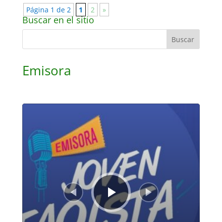
Página 1 de 2
1
2
»
Buscar en el sitio
Emisora
Reproductor
de
audio