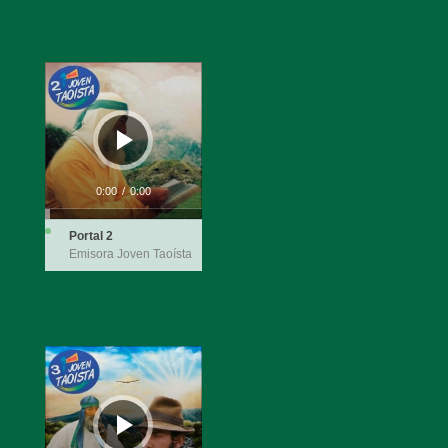
Reproductor
de
audio
0:00
/
0:00
Portal 2
Emisora Joven Taoísta
Reproductor
de
audio