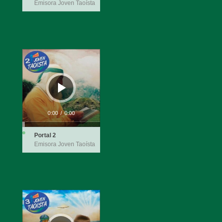
Emisora Joven Taoísta
Reproductor
de
audio
0:00
/
0:00
Portal 2
Emisora Joven Taoísta
Reproductor
de
audio