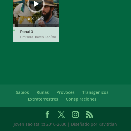
0:00
/
0:00
Portal 3
Emisora Joven Taoísta
Sabios
Runas
Provoces
Transgenicos
Extraterrestres
Conspiraciones
Joven Taoista (c) 2010-2030 | Diseñado por Kavititlan