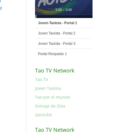
o
oy
0:00
/
0:00
Joven Taoista - Portal 1
Joven Taoista - Portal 2
Joven Taoista - Portal 3
Portal Respaldo 1
Tao TV Network
Tao TV
Joven Taoista
Tao por el mundo
Simiaje de Dios
Genínfal
Tao TV Network