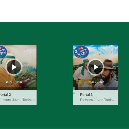
ductor
Reproductor
de
audio
0:00
/
0:00
0:00
/
0:00
ortal 2
Portal 3
misora Joven Taoísta
Emisora Joven Taoísta