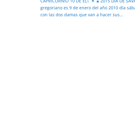
CAPRICORNIO 10 DE EL☾☀ ⌛ 2015 DÍA DE SAVATH
gregoriano es 9 de enero del año 2010 día sába
con las dos damas que van a hacer sus...