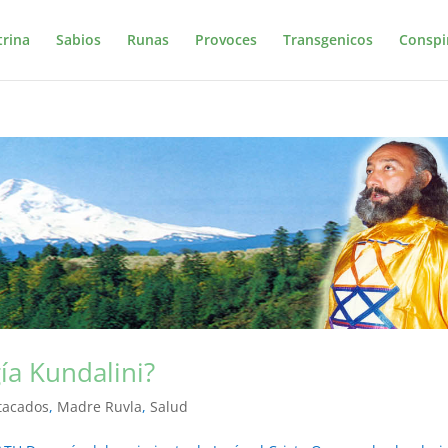
trina
Sabios
Runas
Provoces
Transgenicos
Conspi
ía Kundalini?
tacados
,
Madre Ruvla
,
Salud