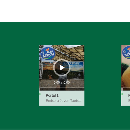
Reproductor
Repro
de
de
audio
audio
0:00
/
0:00
Portal 1
P
Emisora Joven Taoísta
E