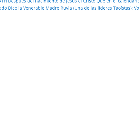
 Después del nacimiento de Jesús el Cristo Que en el calendari
do Dice la Venerable Madre Ruvla (Una de las lideres Taoístas): V