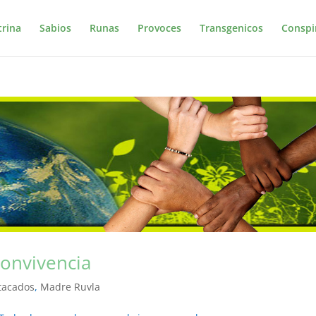
trina
Sabios
Runas
Provoces
Transgenicos
Conspi
onvivencia
tacados
,
Madre Ruvla