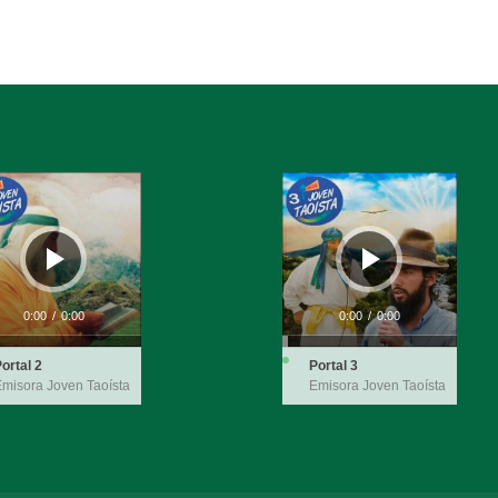
ductor
Reproductor
de
audio
0:00
/
0:00
0:00
/
0:00
ortal 2
Portal 3
misora Joven Taoísta
Emisora Joven Taoísta