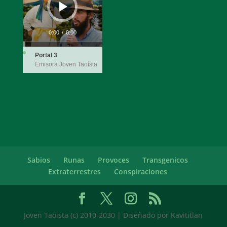
0:00
/
0:00
Portal 3
Emisora Joven Taoísta
Sabios
Runas
Provoces
Transgenicos
Extraterrestres
Conspiraciones
Joven Taoista (c) 2010-2030 | Diseñado por Kavititlan