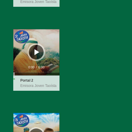
Emisora Joven Taoísta
Reproductor
de
audio
0:00
/
0:00
Portal 2
Emisora Joven Taoísta
Reproductor
de
audio