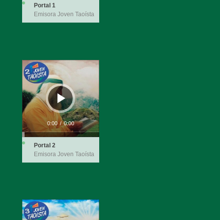
Portal 1
Emisora Joven Taoísta
Reproductor
de
audio
0:00
/
0:00
Portal 2
Emisora Joven Taoísta
Reproductor
de