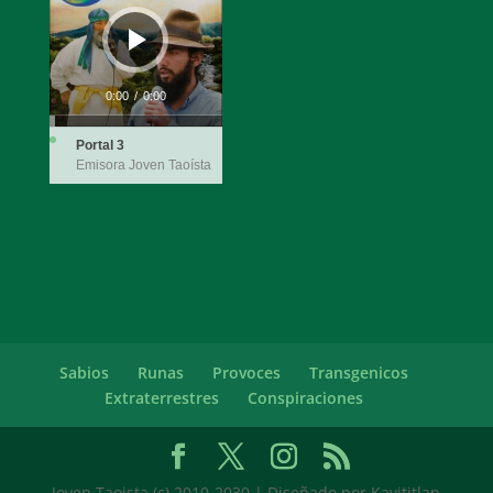
audio
0:00
/
0:00
Portal 3
Emisora Joven Taoísta
Sabios
Runas
Provoces
Transgenicos
Extraterrestres
Conspiraciones
Joven Taoista (c) 2010-2030 | Diseñado por Kavititlan