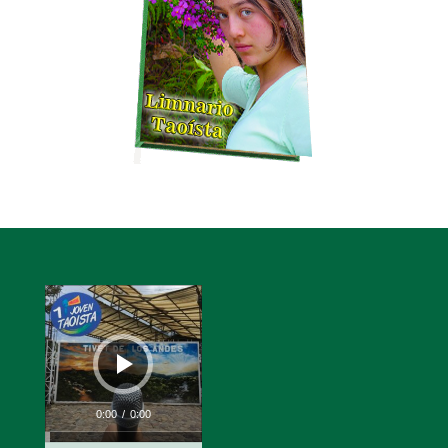
Reproductor
de
audio
0:00
/
0:00