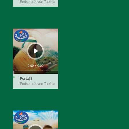
Emisora Joven Taoísta
Reproductor
de
audio
0:00
/
0:00
Portal 2
Emisora Joven Taoísta
Reproductor
de
audio