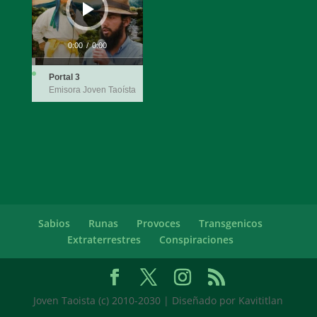
0:00
/
0:00
Portal 3
Emisora Joven Taoísta
Sabios
Runas
Provoces
Transgenicos
Extraterrestres
Conspiraciones
Joven Taoista (c) 2010-2030 | Diseñado por Kavititlan