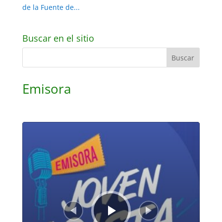
de la Fuente de...
Buscar en el sitio
Emisora
Reproductor
de
audio