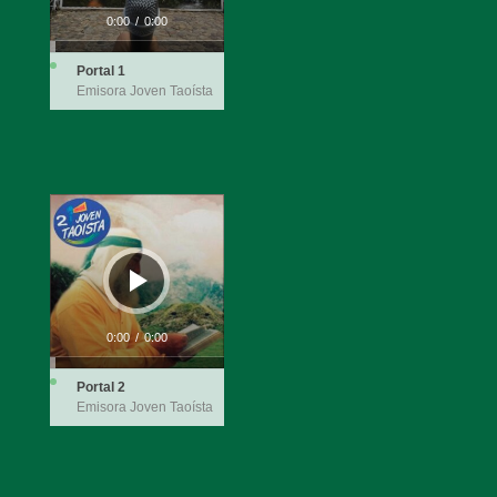
0:00
/
0:00
Portal 1
Emisora Joven Taoísta
Reproductor
de
audio
0:00
/
0:00
Portal 2
Emisora Joven Taoísta