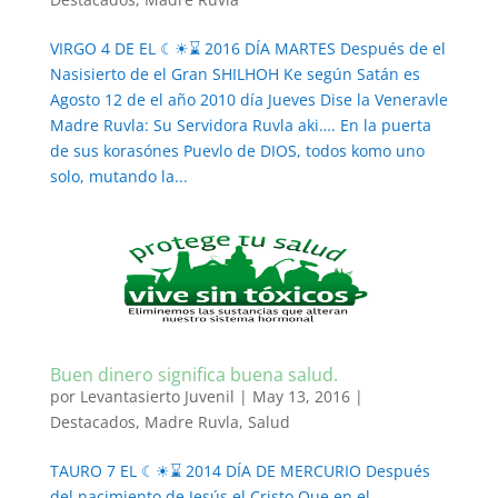
VIRGO 4 DE EL ☾☀⌛ 2016 DÍA MARTES Después de el
Nasisierto de el Gran SHILHOH Ke según Satán es
Agosto 12 de el año 2010 día Jueves Dise la Veneravle
Madre Ruvla: Su Servidora Ruvla aki…. En la puerta
de sus korasónes Puevlo de DIOS, todos komo uno
solo, mutando la...
Buen dinero significa buena salud.
por
Levantasierto Juvenil
|
May 13, 2016
|
Destacados
,
Madre Ruvla
,
Salud
TAURO 7 EL ☾☀⌛ 2014 DÍA DE MERCURIO Después
del nacimiento de Jesús el Cristo Que en el