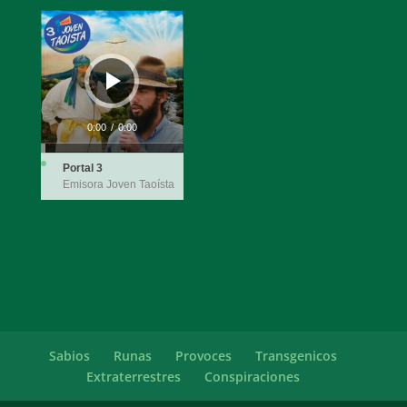
Reproductor
de
audio
0:00
/
0:00
Portal 3
Emisora Joven Taoísta
Sabios
Runas
Provoces
Transgenicos
Extraterrestres
Conspiraciones